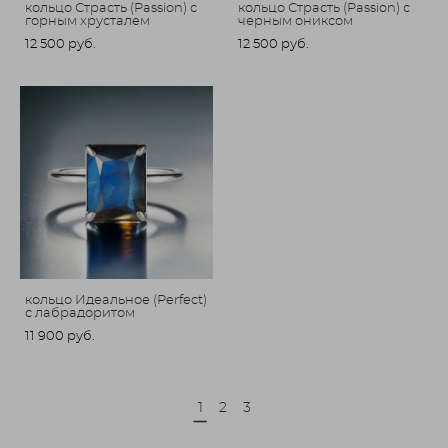
кольцо Страсть (Passion) с
кольцо Страсть (Passion) с
горным хрусталем
черным ониксом
12 500 pуб.
12 500 pуб.
кольцо Идеальное (Perfect)
с лабрадоритом
11 900 pуб.
1
2
3