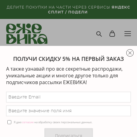
ДЕЛИТЕ ПОКУПКИ НА ЧАСТИ ЧЕРЕЗ СЕРВИСЫ
ЯНДЕКС
СПЛИТ / ПОДЕЛИ
ПОЛУЧИ СКИДКУ 5% НА ПЕРВЫЙ ЗАКАЗ
магазин
>
дизайнеры
>
thereason brand
А также узнавай про все секретные распродажи,
Сортировка:
рекомендуем
уникальные акции и многое другое только для
подписчиков рассылки ЕЖЕВИКА!
Я даю
согласие
на обработку своих персональных данных.