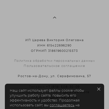
ИП Царева Виктория Олеговна
ИНН 615422696290
ОГРНИП 318619600215573
Политика обработки персональных данных
Пользовательское соглашение
Ростов-на-Дону, ул. Серафимовича, 57
Телефон
+7 (918) 508-30-09
Наш сайт использует файлы cookie чтобы
Запрещенная соц.сеть
@ejevika.store
улучшить работу сайта, повысить его
Telegram
@ejevika_store
эффективность и удобство. Продолжая
использовать сайт, вы
соглашаетесь
на