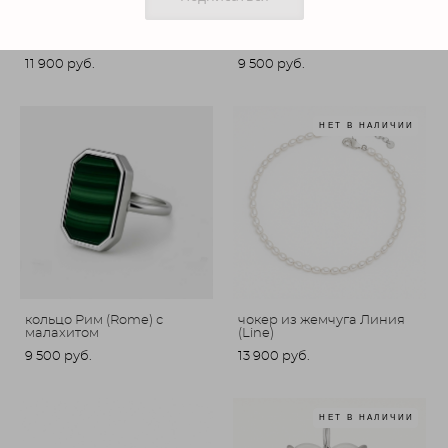
кольцо Идеальное (Perfect)
кольцо Рим (Rome) с
с лимонным кварцем
лазуритом
11 900 pуб.
9 500 pуб.
НЕТ В НАЛИЧИИ
кольцо Рим (Rome) с
чокер из жемчуга Линия
малахитом
(Line)
9 500 pуб.
13 900 pуб.
НЕТ В НАЛИЧИИ