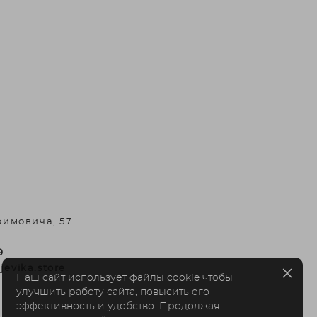
фимовича, 57
9
jevika.store
Наш сайт использует файлы cookie чтобы
улучшить работу сайта, повысить его
эффективность и удобство. Продолжая