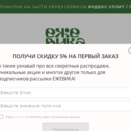
 ПОКУПКИ НА ЧАСТИ ЧЕРЕЗ СЕРВИСЫ
ЯНДЕКС СПЛИТ /
ПОЛУЧИ СКИДКУ 5% НА ПЕРВЫЙ ЗАКАЗ
КЕ
ДИЗАЙНЕРЫ
ДОСТАВКА
ГАРАНТИЯ И
А также узнавай про все секретные распродажи,
уникальные акции и многое другое только для
подписчиков рассылки ЕЖЕВИКА!
ПРОГРАММА ЛОЯЛЬНОСТ
Я даю
согласие
на обработку своих персональных данных.