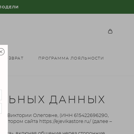
 ПОДЕЛИ
 ВОЗВРАТ
ПРОГРАММА ЛОЯЛЬНОСТИ
АЛЬНЫХ ДАННЫХ
вой Виктории Олеговне, (ИНН 615422696290,
ором сайта https://ejevikastore.ru/ (далее –
Вика», включая общение через сторонние