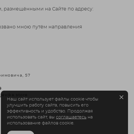
, размещёнными на Сайте по адресу:
отозвано мною путём направления
фимовича, 57
9
jevika.store
Наш сайт использует файлы cookie чтобы
улучшить работу сайта, повысить его
эффективность и удобство. Продолжая
использовать сайт, вы
соглашаетесь
на
использование файлов cookie.