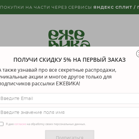
 ПОКУПКИ НА ЧАСТИ ЧЕРЕЗ СЕРВИСЫ
ЯНДЕКС СПЛИТ /
ПОЛУЧИ СКИДКУ 5% НА ПЕРВЫЙ ЗАКАЗ
КЕ
ДИЗАЙНЕРЫ
ДОСТАВКА
ГАРАНТИЯ И
А также узнавай про все секретные распродажи,
уникальные акции и многое другое только для
подписчиков рассылки ЕЖЕВИКА!
ОБРАБОТКУ ПЕРСОН
й и в своем интересе, подтверждаю согласие ИП Царе
Я даю
согласие
на обработку своих персональных данных.
) на обработку моих персональных данных Администрат
явок, звонков, сообщений в магазин украшений «Еже