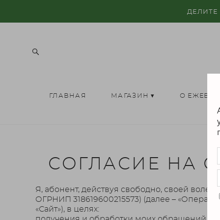
ДЕЛИТЕ
ГЛАВНАЯ
МАГАЗИН ▾
О ЕЖЕВИ
СОГЛАСИЕ НА 
Я, абонент, действуя свободно, своей воле
ОГРНИП 318619600215573) (далее – «Оператор»
«Сайт»), в целях:
получения и обработки моих обращений, за