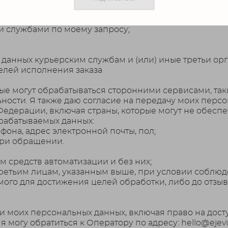
ессенджер «WhatsApp»;
атора;
и службами по моему запросу;
анных курьерским службам и (или) иные третьи орга
елей исполнения заказа
ые могут обрабатываться сторонними сервисами, так
ности. Я также даю согласие на передачу моих перс
дерации, включая страны, которые могут не обеспе
рабатываемых данных:
фона, адрес электронной почты, пол;
при обращении.
 средств автоматизации и без них;
третьим лицам, указанным выше, при условии соблю
мого для достижения целей обработки, либо до отзыв
ии моих персональных данных, включая право на дос
 могу обратиться к Оператору по адресу: hello@ejevi