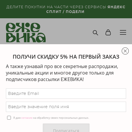
ДЕЛИТЕ ПОКУПКИ НА ЧАСТИ ЧЕРЕЗ СЕРВИСЫ
ЯНДЕКС
СПЛИТ / ПОДЕЛИ
ПОЛУЧИ СКИДКУ 5% НА ПЕРВЫЙ ЗАКАЗ
магазин
>
дизайнеры
>
els
А также узнавай про все секретные распродажи,
Сортировка:
рекомендуем
уникальные акции и многое другое только для
подписчиков рассылки ЕЖЕВИКА!
новинка
Я даю
согласие
на обработку своих персональных данных.