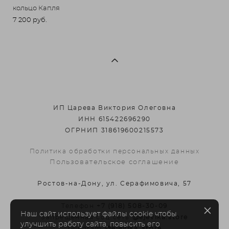
кольцо Капля
7 200 pуб.
ИП Царева Виктория Олеговна
ИНН 615422696290
ОГРНИП 318619600215573
Политика обработки персональных данных
Пользовательское соглашение
Ростов-на-Дону, ул. Серафимовича, 57
Телефон
+7 (918) 508-30-09
Наш сайт использует файлы cookie чтобы
Запрещенная соц.сеть
@ejevika.store
улучшить работу сайта, повысить его
Telegram
@ejevika_store