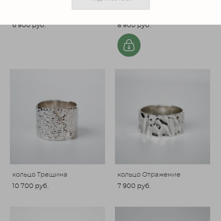
кольцо Нежность
серьги Флюид
6 900 pуб.
8 900 pуб.
кольцо Трещина
кольцо Отражение
10 700 pуб.
7 900 pуб.