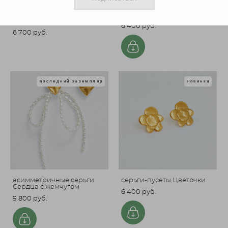
серьги-пусеты Цветочки с
серьги-пусеты Звездочки
камнем
6 400 pуб.
6 700 pуб.
последний экземпляр
новинка
асимметричные серьги
серьги-пусеты Цветочки
Сердца с жемчугом
6 400 pуб.
9 800 pуб.