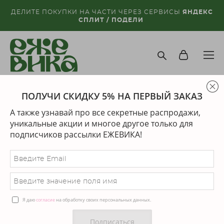
ДЕЛИТЕ ПОКУПКИ НА ЧАСТИ ЧЕРЕЗ СЕРВИСЫ
ЯНДЕКС
СПЛИТ / ПОДЕЛИ
ПОЛУЧИ СКИДКУ 5% НА ПЕРВЫЙ ЗАКАЗ
магазин
>
дизайнеры
>
sasha gunga
А также узнавай про все секретные распродажи,
Сортировка:
рекомендуем
уникальные акции и многое другое только для
подписчиков рассылки ЕЖЕВИКА!
новинка
Я даю
согласие
на обработку своих персональных данных.