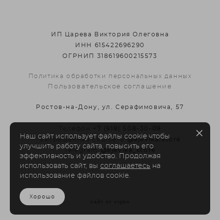
ИП Царева Виктория Олеговна
ИНН 615422696290
ОГРНИП 318619600215573
Политика обработки персональных данных
Пользовательское соглашение
Ростов-на-Дону, ул. Серафимовича, 57
Телефон
+7 (918) 508-30-09
Наш сайт использует файлы cookie чтобы
Запрещенная соц.сеть
@ejevika.store
улучшить работу сайта, повысить его
Telegram
@ejevika_store
эффективность и удобство. Продолжая
использовать сайт, вы
соглашаетесь
на
использование файлов cookie.
Хорошо
сайт от vigbo