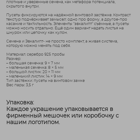
плотные и уверенные семена, как метафора потенциала,
скрытого внутри.
Пусеты фиксируются на надёжной винтовой застёжке. Контраст
текстур подчёркивает замысел: одно про форму, а другое-про
касание и тактильность. Элементы "эвкалипт" съёмные, а пусеты
можно носить отдельно. Ещё один вариант надеть листья на
шнурок или цепочку как кулон.
Семена и Эвкалипт- не просто комплект, а живая система,
которую можно менять под себя.
Материал: серебро 925 пробы
Размер:
– большая семечка: 9 × 7 мм
– маленькая семечка: 8 × 5 мм
– большой листик: 20 × 11 мм
– маленький листик: 14 × 9 мм
Тип застёжки: пусеты на винтовом замке
Вес пары: 3,5 г
Упаковка:
Каждое украшение упаковывается в
фирменный мешочек или коробочку с
нашим логотипом.