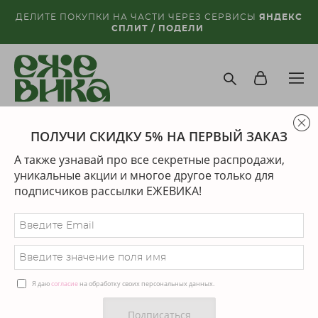
ДЕЛИТЕ ПОКУПКИ НА ЧАСТИ ЧЕРЕЗ СЕРВИСЫ
ЯНДЕКС
СПЛИТ / ПОДЕЛИ
ПОЛУЧИ СКИДКУ 5% НА ПЕРВЫЙ ЗАКАЗ
магазин
>
серьги
>
серьги-джекеты семена и эвкалипт
А также узнавай про все секретные распродажи,
уникальные акции и многое другое только для
последний экземпляр
подписчиков рассылки ЕЖЕВИКА!
Я даю
согласие
на обработку своих персональных данных.