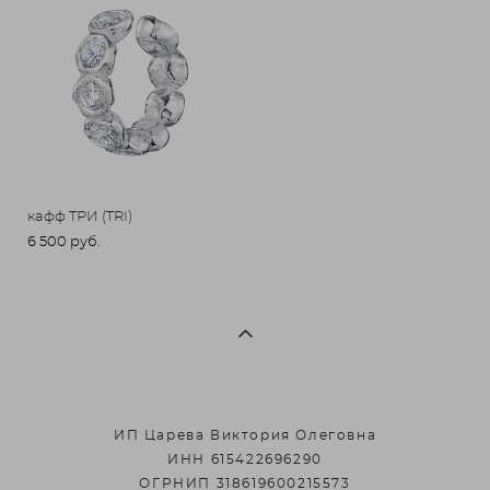
кафф ТРИ (TRI)
6 500 pуб.
ИП Царева Виктория Олеговна
ИНН 615422696290
ОГРНИП 318619600215573