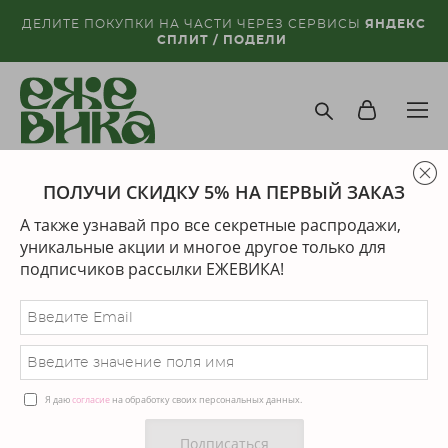
ДЕЛИТЕ ПОКУПКИ НА ЧАСТИ ЧЕРЕЗ СЕРВИСЫ
ЯНДЕКС
СПЛИТ / ПОДЕЛИ
ПОЛУЧИ СКИДКУ 5% НА ПЕРВЫЙ ЗАКАЗ
магазин
>
другие украшения
>
серьга для пирсинга
звездочка
А также узнавай про все секретные распродажи,
уникальные акции и многое другое только для
последний экземпляр
подписчиков рассылки ЕЖЕВИКА!
Я даю
согласие
на обработку своих персональных данных.