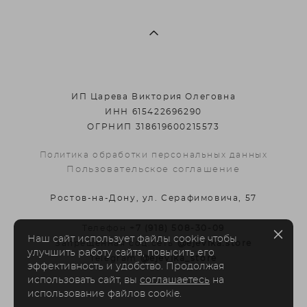
ИП Царева Виктория Олеговна
ИНН 615422696290
ОГРНИП 318619600215573
Политика обработки персональных данных
Пользовательское соглашение
Ростов-на-Дону, ул. Серафимовича, 57
Телефон
+7 (918) 508-30-09
Наш сайт использует файлы cookie чтобы
Запрещенная соц.сеть
@ejevika.store
улучшить работу сайта, повысить его
Telegram
@ejevika_store
эффективность и удобство. Продолжая
использовать сайт, вы
соглашаетесь
на
использование файлов cookie.