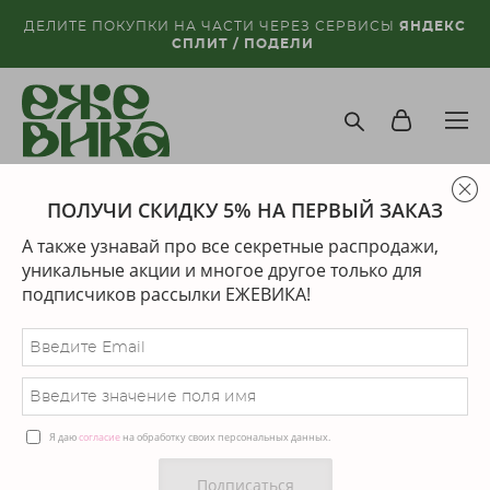
ДЕЛИТЕ ПОКУПКИ НА ЧАСТИ ЧЕРЕЗ СЕРВИСЫ
ЯНДЕКС
СПЛИТ / ПОДЕЛИ
ПОЛУЧИ СКИДКУ 5% НА ПЕРВЫЙ ЗАКАЗ
магазин
>
украшения на шею
>
подвеска кристалл
А также узнавай про все секретные распродажи,
уникальные акции и многое другое только для
последний экземпляр
подписчиков рассылки ЕЖЕВИКА!
Я даю
согласие
на обработку своих персональных данных.