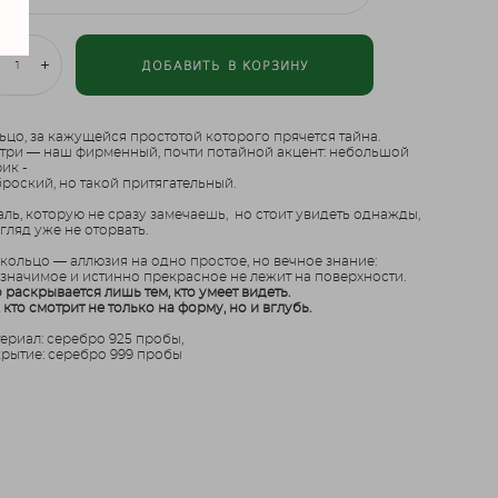
ДОБАВИТЬ В КОРЗИНУ
ьцо, за кажущейся простотой которого прячется тайна.
три — наш фирменный, почти потайной акцент: небольшой
ик -
броский, но такой притягательный.
аль, которую не сразу замечаешь, но стоит увидеть однажды,
згляд уже не оторвать.
 кольцо — аллюзия на одно простое, но вечное знание:
 значимое и истинно прекрасное не лежит на поверхности.
 раскрывается лишь тем, кто умеет видеть.
, кто смотрит не только на форму, но и вглубь.
ериал: серебро 925 пробы,
рытие: серебро 999 пробы