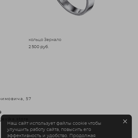
кольцо Зеркало
2 500 pуб.
фимовича, 57
9
jevika.store
Наш сайт использует файлы cookie чтобы
улучшить работу сайта, повысить его
эффективность и удобство. Продолжая