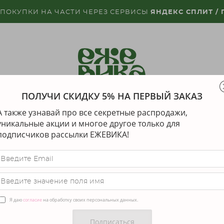
 ПОКУПКИ НА ЧАСТИ ЧЕРЕЗ СЕРВИСЫ
ЯНДЕКС СПЛИТ /
ПОЛУЧИ СКИДКУ 5% НА ПЕРВЫЙ ЗАКАЗ
КЕ
ДИЗАЙНЕРЫ
ДОСТАВКА
ГАРАНТИЯ И
А также узнавай про все секретные распродажи,
уникальные акции и многое другое только для
подписчиков рассылки ЕЖЕВИКА!
льца
>
кольцо с секретом
к
7 9
Я даю
согласие
на обработку своих персональных данных.