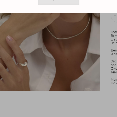
Кол
Вну
шар
не 
Дет
и в
Это
всё
Оно
Тем
Мат
Пок