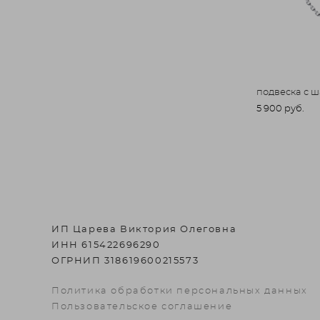
подвеска с 
5 900 pуб.
ИП Царева Виктория Олеговна
ИНН 615422696290
ОГРНИП 318619600215573
Политика обработки персональных данных
Пользовательское соглашение