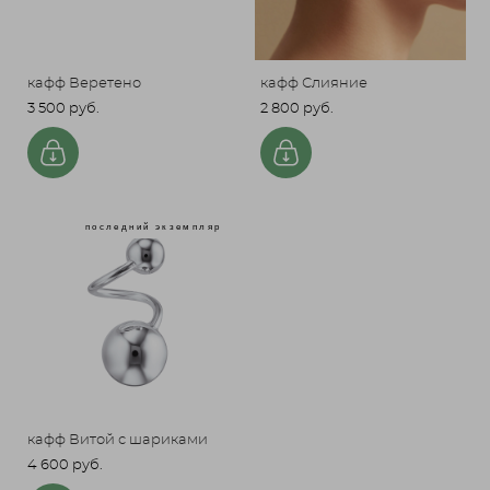
кафф Веретено
кафф Слияние
3 500 pуб.
2 800 pуб.
последний экземпляр
кафф Витой с шариками
4 600 pуб.