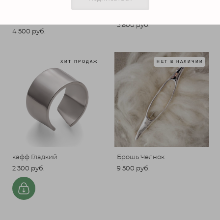
кольцо с фианитом в
кафф ОРА (ORA)
позолоте
5 800 pуб.
4 500 pуб.
ХИТ ПРОДАЖ
НЕТ В НАЛИЧИИ
кафф Гладкий
Брошь Челнок
2 300 pуб.
9 500 pуб.