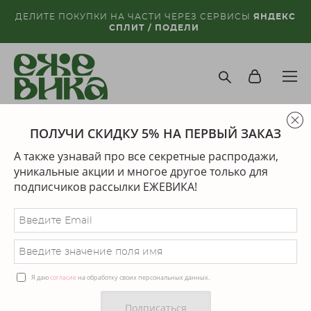
ДЕЛИТЕ ПОКУПКИ НА ЧАСТИ ЧЕРЕЗ СЕРВИСЫ
ЯНДЕКС
СПЛИТ / ПОДЕЛИ
ПОЛУЧИ СКИДКУ 5% НА ПЕРВЫЙ ЗАКАЗ
магазин
>
другие украшения
А также узнавай про все секретные распродажи,
Сортировка:
по скидке
уникальные акции и многое другое только для
подписчиков рассылки ЕЖЕВИКА!
НЕТ В НАЛИЧИИ
Я даю
согласие
на обработку своих персональных данных.