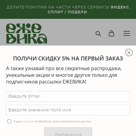
ДЕЛИТЕ ПОКУПКИ НА ЧАСТИ ЧЕРЕЗ СЕРВИСЫ
ЯНДЕКС
СПЛИТ / ПОДЕЛИ
ПОЛУЧИ СКИДКУ 5% НА ПЕРВЫЙ ЗАКАЗ
магазин
>
украшения на шею
А также узнавай про все секретные распродажи,
Сортировка:
рекомендуем
уникальные акции и многое другое только для
подписчиков рассылки ЕЖЕВИКА!
последний экземпляр
Я даю
согласие
на обработку своих персональных данных.