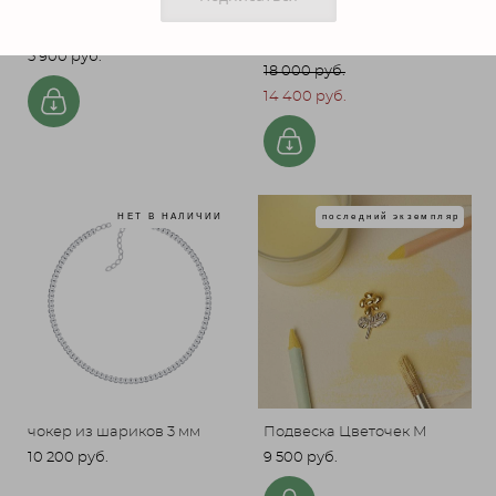
подвеска Цветочек S
подвеска Таблетки Любви
(Love Pills)
5 900 pуб.
18 000 pуб.
14 400 pуб.
НЕТ В НАЛИЧИИ
последний экземпляр
чокер из шариков 3 мм
Подвеска Цветочек М
10 200 pуб.
9 500 pуб.