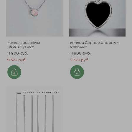
колье с розовым
кольцо Сердце с черным
перламутром
ониксом
11 900 pуб.
11 900 pуб.
9 520 pуб.
9 520 pуб.
последний экземпляр