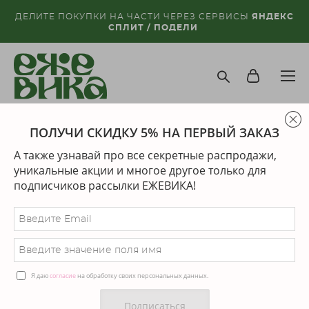
ДЕЛИТЕ ПОКУПКИ НА ЧАСТИ ЧЕРЕЗ СЕРВИСЫ
ЯНДЕКС
СПЛИТ / ПОДЕЛИ
ПОЛУЧИ СКИДКУ 5% НА ПЕРВЫЙ ЗАКАЗ
магазин
>
специальные цены
А также узнавай про все секретные распродажи,
Сортировка:
рекомендуем
уникальные акции и многое другое только для
подписчиков рассылки ЕЖЕВИКА!
СКИДКА
СКИДКА
Я даю
согласие
на обработку своих персональных данных.