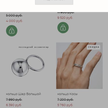
серьги с подвесным
серьги с черным ониксом
лабрадоритом
11 900 pуб.
5 000 pуб.
9 520 pуб.
4 000 pуб.
последний экземпляр
СКИДКА
кольцо Шар Большой
кольцо Косы
7 990 pуб.
7 200 pуб.
6 390 pуб.
5 760 pуб.