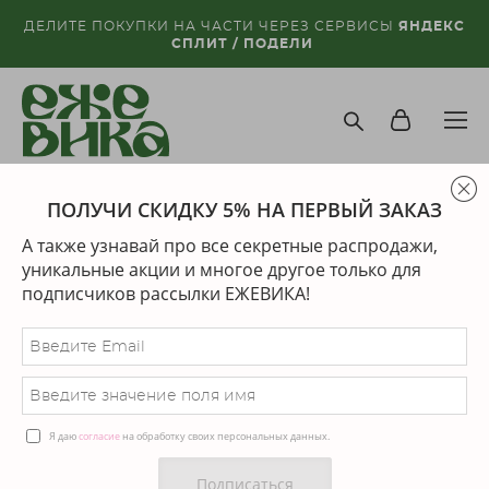
ДЕЛИТЕ ПОКУПКИ НА ЧАСТИ ЧЕРЕЗ СЕРВИСЫ
ЯНДЕКС
СПЛИТ / ПОДЕЛИ
ПОЛУЧИ СКИДКУ 5% НА ПЕРВЫЙ ЗАКАЗ
магазин
>
кольца
А также узнавай про все секретные распродажи,
Сортировка:
рекомендуем
уникальные акции и многое другое только для
подписчиков рассылки ЕЖЕВИКА!
СКИДКА
Я даю
согласие
на обработку своих персональных данных.