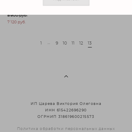
Кольцо с голубой каплей
8 900 pуб.
7 120 pуб.
...
1
9
10
11
12
13
ИП Царева Виктория Олеговна
ИНН 615422696290
ОГРНИП 318619600215573
Политика обработки персональных данных