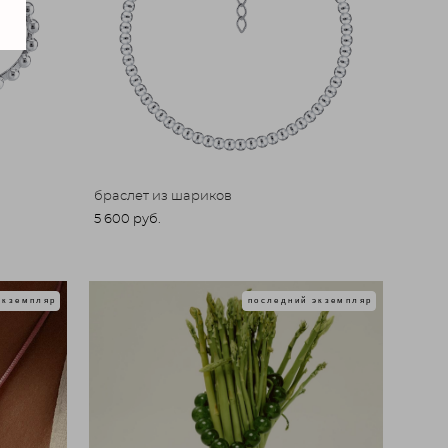
браслет из шариков
5 600 pуб.
экземпляр
последний экземпляр