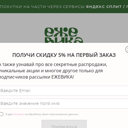
 ПОКУПКИ НА ЧАСТИ ЧЕРЕЗ СЕРВИСЫ
ЯНДЕКС СПЛИТ /
ПОЛУЧИ СКИДКУ 5% НА ПЕРВЫЙ ЗАКАЗ
КЕ
ДИЗАЙНЕРЫ
ДОСТАВКА
ГАРАНТИЯ И
А также узнавай про все секретные распродажи,
уникальные акции и многое другое только для
подписчиков рассылки ЕЖЕВИКА!
еально в подарок без примерки
последний экземпляр
Я даю
согласие
на обработку своих персональных данных.