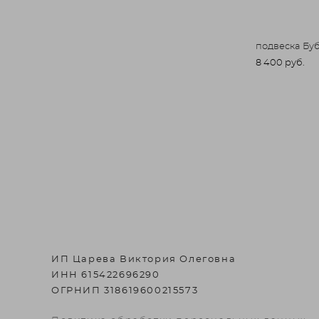
подвеска Бу
8 400 pуб.
ИП Царева Виктория Олеговна
ИНН 615422696290
ОГРНИП 318619600215573