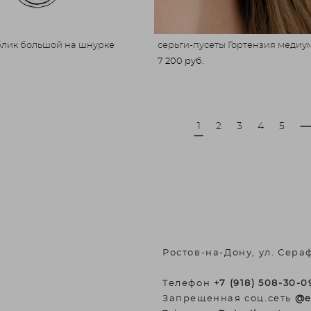
блик большой на шнурке
серьги-пусеты Гортензия медиу
7 200 pуб.
1
2
3
4
5
Ростов-на-Дону, ул. Сера
Телефон
+7 (918) 508-30-0
Запрещенная соц.сеть
@e