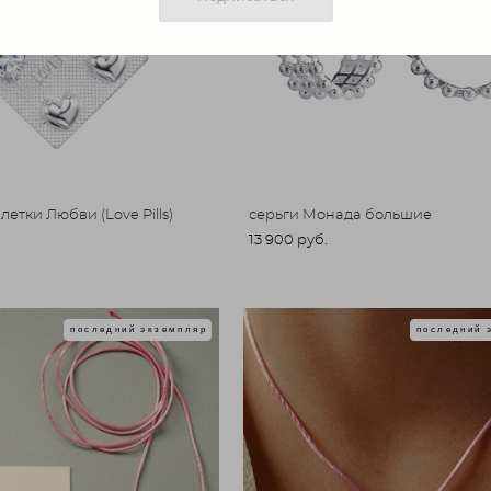
летки Любви (Love Pills)
серьги Монада большие
13 900 pуб.
последний экземпляр
последний 