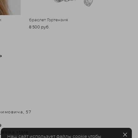
м
браслет Гортензия
8 500 pуб.
фимовича, 57
9
jevika.store
Наш сайт использует файлы cookie чтобы