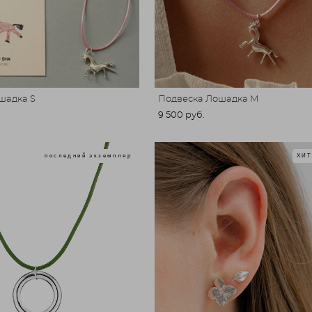
шадка S
Подвеска Лошадка M
9 500 pуб.
последний экземпляр
ХИ